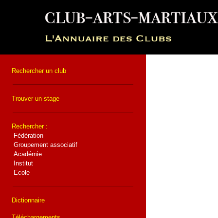
Rechercher un club
Trouver un stage
Rechercher :
Fédération
Groupement associatif
Académie
Institut
Ecole
Dictionnaire
Téléchargements