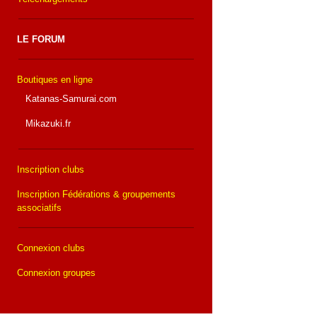
LE FORUM
Boutiques en ligne
Katanas-Samurai.com
Mikazuki.fr
Inscription clubs
Inscription Fédérations & groupements
associatifs
Connexion clubs
Connexion groupes