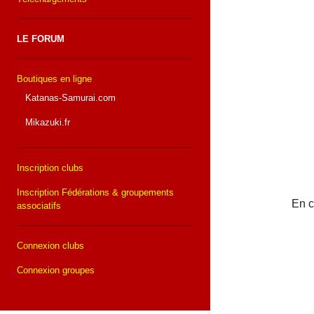
LE FORUM
Boutiques en ligne
Katanas-Samurai.com
Mikazuki.fr
Inscription clubs
Inscription Fédérations & groupements
En c
associatifs
Connexion clubs
Connexion groupes