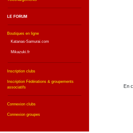
LE FORUM
Boutiques en ligne
Katanas-Samurai.com
Mikazuki.fr
Inscription clubs
Inscription Fédérations & groupements
En c
associatifs
Connexion clubs
Connexion groupes