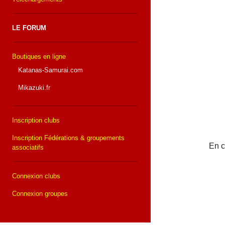
LE FORUM
Boutiques en ligne
Katanas-Samurai.com
Mikazuki.fr
Inscription clubs
Inscription Fédérations & groupements
En c
associatifs
Connexion clubs
Connexion groupes