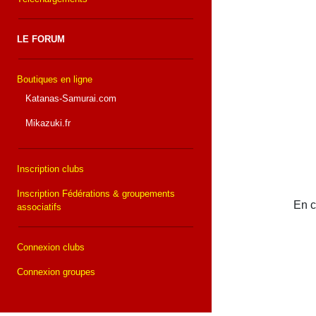
LE FORUM
Boutiques en ligne
Katanas-Samurai.com
Mikazuki.fr
Inscription clubs
Inscription Fédérations & groupements
En c
associatifs
Connexion clubs
Connexion groupes