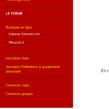
LE FORUM
Boutiques en ligne
Katanas-Samurai.com
Mikazuki.fr
Inscription clubs
Inscription Fédérations & groupements
En c
associatifs
Connexion clubs
Connexion groupes