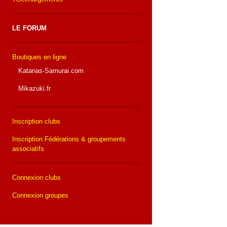
LE FORUM
Boutiques en ligne
Katanas-Samurai.com
Mikazuki.fr
Inscription clubs
Inscription Fédérations & groupements
associatifs
Connexion clubs
Connexion groupes