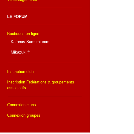
LE FORUM
Boutiques en ligne
Katanas-Samurai.com
Mikazuki.fr
Inscription clubs
Inscription Fédérations & groupements
associatifs
Connexion clubs
Connexion groupes