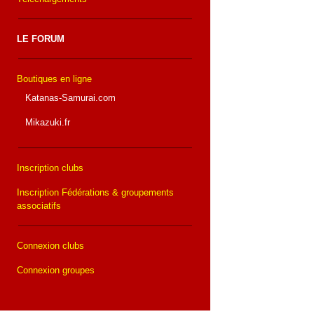
LE FORUM
Boutiques en ligne
Katanas-Samurai.com
Mikazuki.fr
Inscription clubs
Inscription Fédérations & groupements
associatifs
Connexion clubs
Connexion groupes