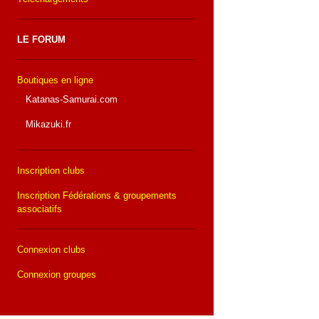
LE FORUM
Boutiques en ligne
Katanas-Samurai.com
Mikazuki.fr
Inscription clubs
Inscription Fédérations & groupements
associatifs
Connexion clubs
Connexion groupes