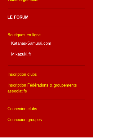
LE FORUM
Boutiques en ligne
Katanas-Samurai.com
Mikazuki.fr
Inscription clubs
Inscription Fédérations & groupements
associatifs
Connexion clubs
Connexion groupes