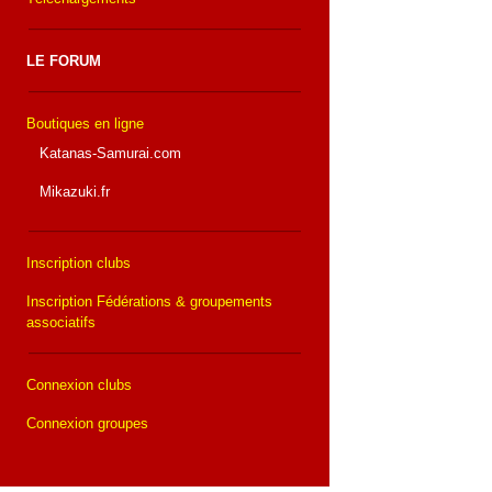
LE FORUM
Boutiques en ligne
Katanas-Samurai.com
Mikazuki.fr
Inscription clubs
Inscription Fédérations & groupements
associatifs
Connexion clubs
Connexion groupes