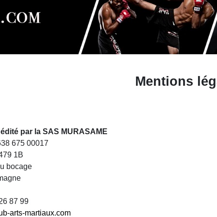
Mentions lég
st édité par la SAS MURASAME
 638 675 00017
479 1B
du bocage
magne
 26 87 99
ub-arts-martiaux.com