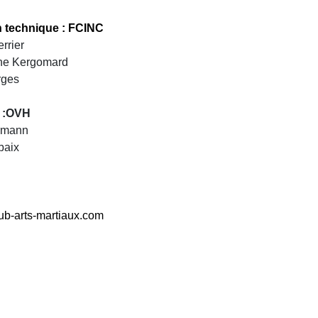
n technique : FCINC
rrier
ine Kergomard
rges
 :OVH
ermann
baix
ub-arts-martiaux.com