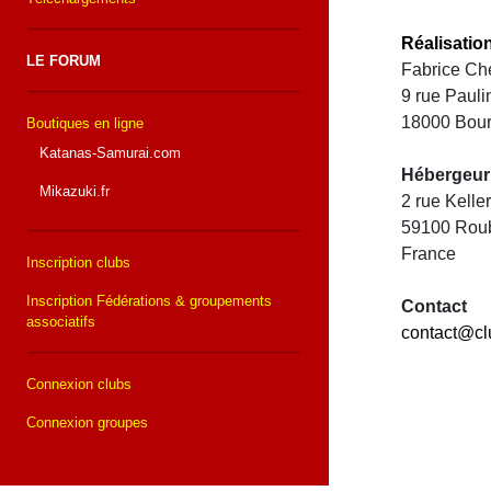
Réalisatio
LE FORUM
Fabrice Che
9 rue Paul
18000 Bou
Boutiques en ligne
Katanas-Samurai.com
Hébergeur
Mikazuki.fr
2 rue Kell
59100 Rou
France
Inscription clubs
Inscription Fédérations & groupements
Contact
associatifs
contact@cl
Connexion clubs
Connexion groupes