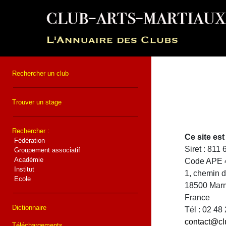
Rechercher un club
Trouver un stage
Rechercher :
Ce site e
Fédération
Siret : 811
Groupement associatif
Académie
Code APE 
Institut
1, chemin 
Ecole
18500 Mar
France
Dictionnaire
Tél : 02 48
contact@cl
Téléchargements