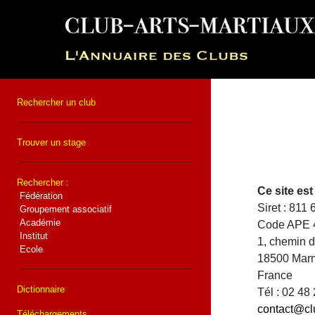
Rechercher un club
Trouver un stage
Rechercher :
Ce site e
Fédération
Siret : 811
Groupement associatif
Académie
Code APE 
Institut
1, chemin 
Ecole
18500 Mar
France
Dictionnaire
Tél : 02 48
contact@cl
Téléchargements