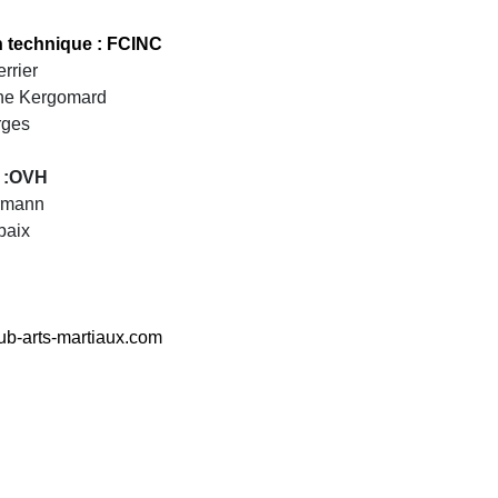
n technique : FCINC
rrier
ine Kergomard
rges
 :OVH
ermann
baix
ub-arts-martiaux.com