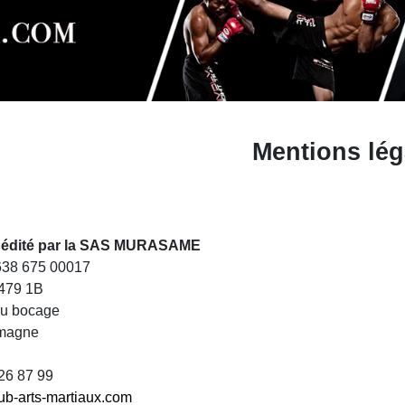
Mentions lég
st édité par la SAS MURASAME
 638 675 00017
479 1B
du bocage
magne
 26 87 99
ub-arts-martiaux.com