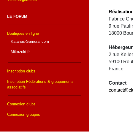
Réalisatio
LE FORUM
Fabrice Che
9 rue Paul
18000 Bou
Boutiques en ligne
Katanas-Samurai.com
Hébergeur
Mikazuki.fr
2 rue Kell
59100 Rou
France
Inscription clubs
Inscription Fédérations & groupements
Contact
associatifs
contact@cl
Connexion clubs
Connexion groupes