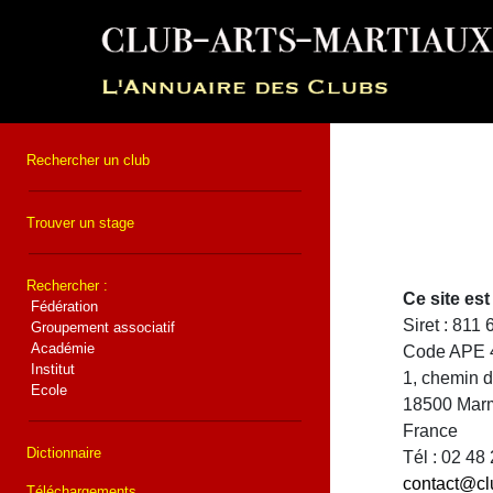
Rechercher un club
Trouver un stage
Rechercher :
Ce site e
Fédération
Siret : 811
Groupement associatif
Académie
Code APE 
Institut
1, chemin 
Ecole
18500 Mar
France
Dictionnaire
Tél : 02 48
contact@cl
Téléchargements