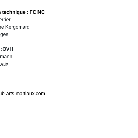
n technique : FCINC
rrier
ine Kergomard
rges
 :OVH
ermann
baix
ub-arts-martiaux.com