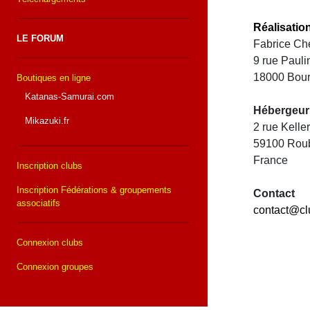
Réalisatio
LE FORUM
Fabrice Che
9 rue Paul
18000 Bou
Boutiques en ligne
Katanas-Samurai.com
Hébergeur
Mikazuki.fr
2 rue Kell
59100 Rou
France
Inscription clubs
Inscription Fédérations & groupements
Contact
associatifs
contact@cl
Connexion clubs
Connexion groupes