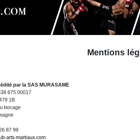
Mentions lég
st édité par la SAS MURASAME
 638 675 00017
479 1B
du bocage
magne
 26 87 99
ub-arts-martiaux.com