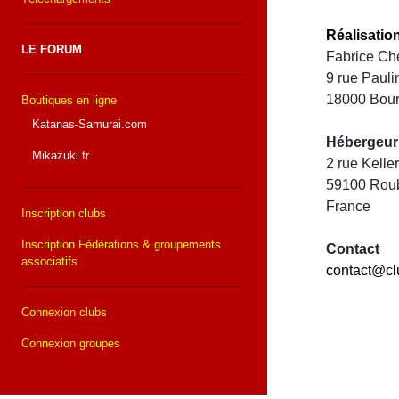
Réalisatio
LE FORUM
Fabrice Che
9 rue Paul
18000 Bou
Boutiques en ligne
Katanas-Samurai.com
Hébergeur
Mikazuki.fr
2 rue Kell
59100 Rou
France
Inscription clubs
Inscription Fédérations & groupements
Contact
associatifs
contact@cl
Connexion clubs
Connexion groupes