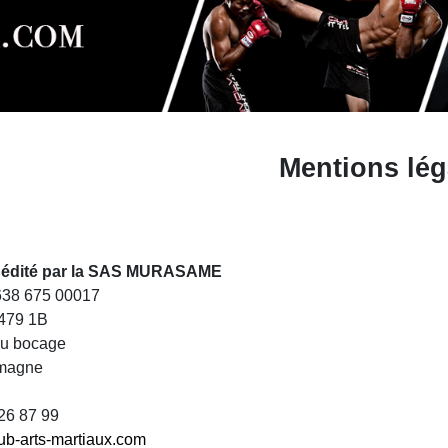
Mentions lég
st édité par la SAS MURASAME
 638 675 00017
479 1B
du bocage
magne
 26 87 99
ub-arts-martiaux.com