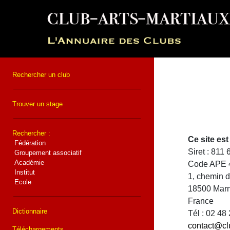
Rechercher un club
Trouver un stage
Rechercher :
Ce site e
Fédération
Siret : 811
Groupement associatif
Académie
Code APE 
Institut
1, chemin 
Ecole
18500 Mar
France
Dictionnaire
Tél : 02 48
contact@cl
Téléchargements