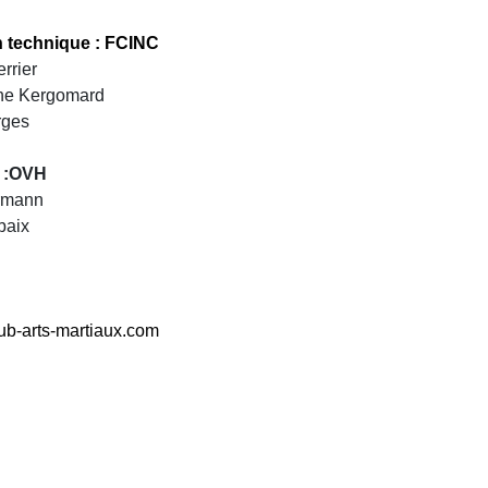
n technique : FCINC
rrier
ine Kergomard
rges
 :OVH
ermann
baix
ub-arts-martiaux.com