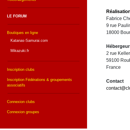
Réalisatio
LE FORUM
Fabrice Che
9 rue Paul
18000 Bou
Boutiques en ligne
Katanas-Samurai.com
Hébergeur
Mikazuki.fr
2 rue Kell
59100 Rou
France
Inscription clubs
Inscription Fédérations & groupements
Contact
associatifs
contact@cl
Connexion clubs
Connexion groupes