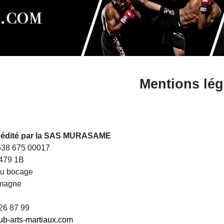
Mentions lég
st édité par la SAS MURASAME
 638 675 00017
479 1B
du bocage
magne
 26 87 99
ub-arts-martiaux.com