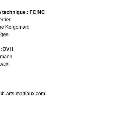
n technique : FCINC
rrier
ine Kergomard
rges
 :OVH
ermann
baix
ub-arts-martiaux.com