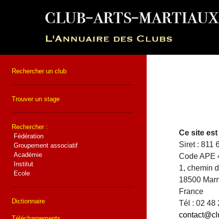
Rechercher un club
Trouver un stage
Rechercher :
Ce site e
Fédération
Siret : 811
Groupement associatif
Académie
Code APE 
Institut
1, chemin 
Ecole
18500 Mar
France
Dictionnaire
Tél : 02 48
contact@cl
Téléchargements