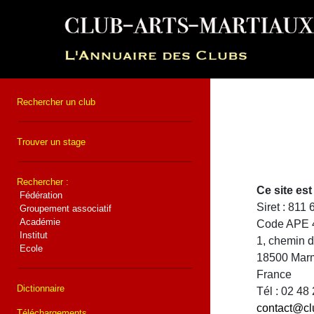
Rechercher un club
Trouver un stage
Rechercher :
Ce site e
Fédération
Siret : 811
Groupement associatif
Académie
Code APE 
Institut
1, chemin 
Ecole
18500 Mar
France
Dictionnaire
Tél : 02 48
contact@cl
Téléchargements