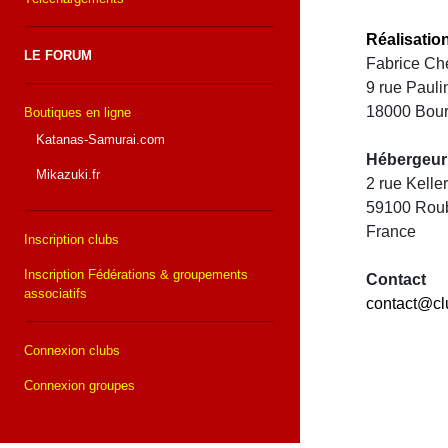
Réalisatio
LE FORUM
Fabrice Che
9 rue Paul
18000 Bou
Boutiques en ligne
Katanas-Samurai.com
Hébergeur
Mikazuki.fr
2 rue Kell
59100 Rou
France
Inscription clubs
Inscription Fédérations & groupements
Contact
associatifs
contact@cl
Connexion clubs
Connexion groupes