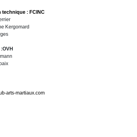
n technique : FCINC
rrier
ine Kergomard
rges
 :OVH
ermann
baix
ub-arts-martiaux.com