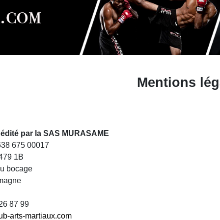
Mentions lég
st édité par la SAS MURASAME
 638 675 00017
479 1B
du bocage
magne
 26 87 99
ub-arts-martiaux.com