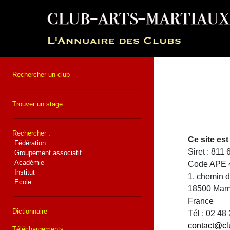
Rechercher un club
Trouver un stage
Rechercher :
Ce site e
Fédération
Siret : 811
Groupement associatif
Académie
Code APE 
Institut
1, chemin 
Ecole
18500 Mar
France
Dictionnaire
Tél : 02 48
contact@cl
Téléchargements