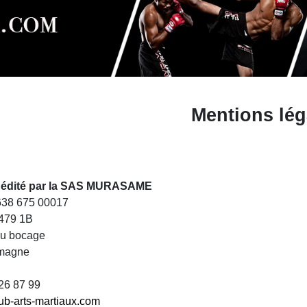
Mentions lég
st édité par la SAS MURASAME
 638 675 00017
479 1B
du bocage
magne
 26 87 99
ub-arts-martiaux.com