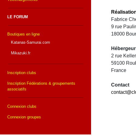
Réalisatio
LE FORUM
Fabrice Che
9 rue Paul
18000 Bou
Boutiques en ligne
Katanas-Samurai.com
Hébergeur
Mikazuki.fr
2 rue Kell
59100 Rou
France
Inscription clubs
Inscription Fédérations & groupements
Contact
associatifs
contact@cl
Connexion clubs
Connexion groupes