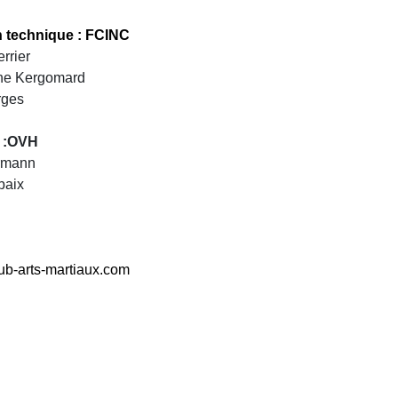
n technique : FCINC
rrier
ine Kergomard
rges
 :OVH
ermann
baix
ub-arts-martiaux.com