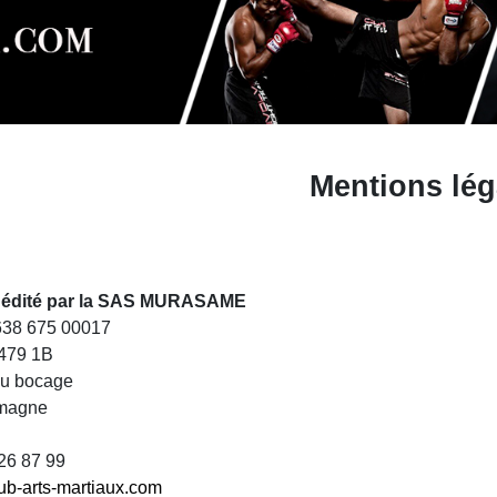
Mentions lég
st édité par la SAS MURASAME
 638 675 00017
479 1B
du bocage
magne
 26 87 99
ub-arts-martiaux.com