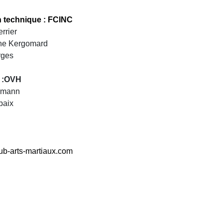
n technique : FCINC
rrier
ine Kergomard
rges
 :OVH
ermann
baix
ub-arts-martiaux.com