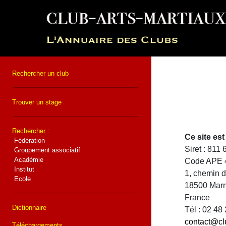
Rechercher un club
Trouver un stage
Rechercher :
Ce site e
Fédération
Siret : 811
Groupement associatif
Académie
Code APE 
Institut
1, chemin 
Ecole
18500 Mar
France
Dictionnaire
Tél : 02 48
contact@cl
Téléchargements