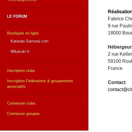
Réalisatio
LE FORUM
Fabrice Che
9 rue Paul
18000 Bou
Boutiques en ligne
Katanas-Samurai.com
Hébergeur
Mikazuki.fr
2 rue Kell
59100 Rou
France
Inscription clubs
Inscription Fédérations & groupements
Contact
associatifs
contact@cl
Connexion clubs
Connexion groupes