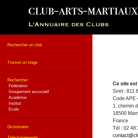
Rechercher un club
Trouver un stage
Rechercher :
Ce site e
Fédération
Siret : 811
Groupement associatif
Académie
Code APE 
Institut
1, chemin 
Ecole
18500 Mar
France
Dictionnaire
Tél : 02 48
contact@cl
Téléchargements