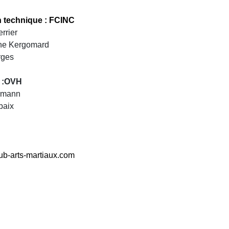
n technique : FCINC
rrier
ine Kergomard
rges
 :OVH
ermann
baix
ub-arts-martiaux.com