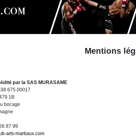
Mentions lég
st édité par la SAS MURASAME
 638 675 00017
479 1B
du bocage
magne
 26 87 99
ub-arts-martiaux.com