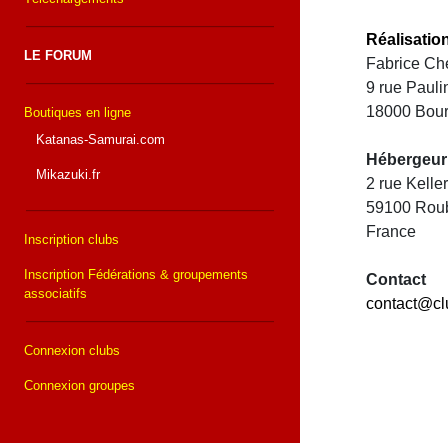
Réalisatio
LE FORUM
Fabrice Che
9 rue Paul
18000 Bou
Boutiques en ligne
Katanas-Samurai.com
Hébergeur
Mikazuki.fr
2 rue Kell
59100 Rou
France
Inscription clubs
Inscription Fédérations & groupements
Contact
associatifs
contact@cl
Connexion clubs
Connexion groupes