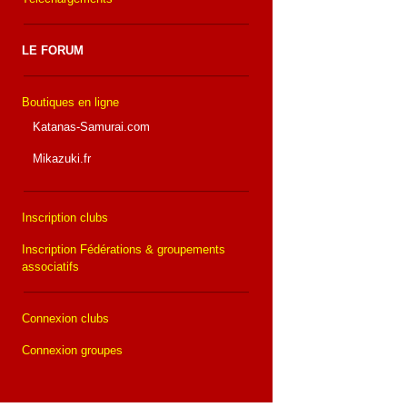
LE FORUM
Boutiques en ligne
Katanas-Samurai.com
Mikazuki.fr
Inscription clubs
Inscription Fédérations & groupements
associatifs
Connexion clubs
Connexion groupes