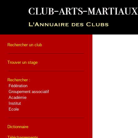
Rechercher un club
Trouver un stage
Rechercher :
Fédération
Groupement associatif
Académie
Institut
Ecole
Dictionnaire
Téléchargements