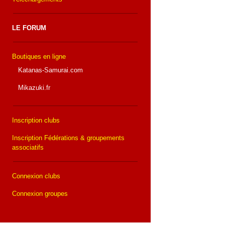
LE FORUM
Boutiques en ligne
Katanas-Samurai.com
Mikazuki.fr
Inscription clubs
Inscription Fédérations & groupements
associatifs
Connexion clubs
Connexion groupes