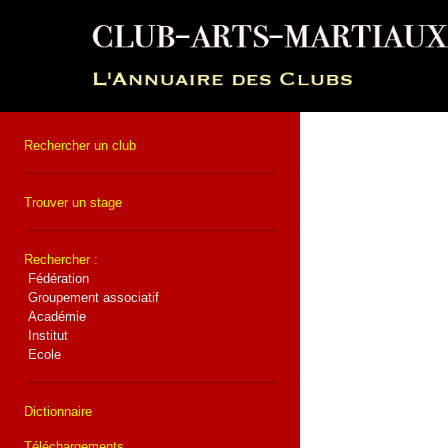
Rechercher un club
Trouver un stage
Rechercher :
Fédération
Groupement associatif
Académie
Institut
Ecole
Dictionnaire
Téléchargements