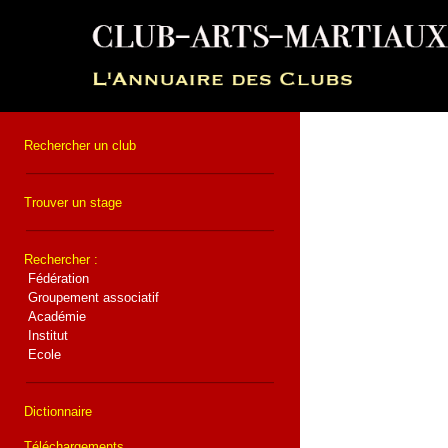
Rechercher un club
Trouver un stage
Rechercher :
Fédération
Groupement associatif
Académie
Institut
Ecole
Dictionnaire
Téléchargements