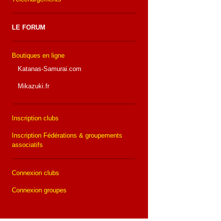
LE FORUM
Boutiques en ligne
Katanas-Samurai.com
Mikazuki.fr
Inscription clubs
Inscription Fédérations & groupements
associatifs
Connexion clubs
Connexion groupes