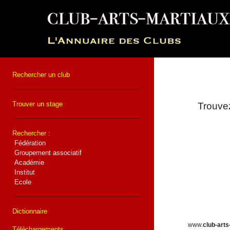
Rechercher un club
Trouver un stage
Trouvez
Rechercher :
Fédération
Groupement associatif
Académie
Institut
Ecole
Dictionnaire
www.
club-arts
Téléchargements