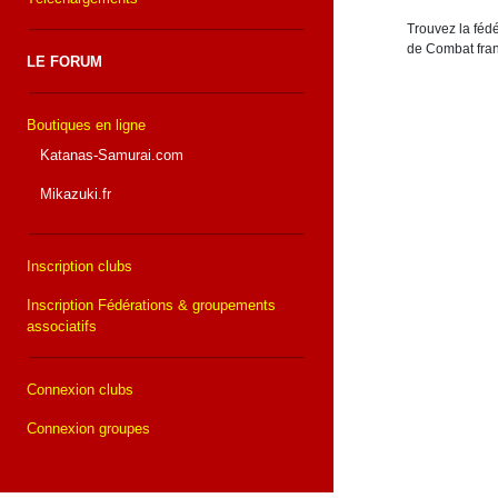
Trouvez la fédé
de Combat fran
LE FORUM
Boutiques en ligne
Katanas-Samurai.com
Mikazuki.fr
Inscription clubs
Inscription Fédérations & groupements
associatifs
Connexion clubs
Connexion groupes