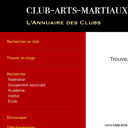
Rechercher un club
Trouver un stage
Trouvez
Rechercher :
Fédération
Groupement associatif
Académie
Institut
Ecole
Dictionnaire
www.
club-arts
Téléchargements