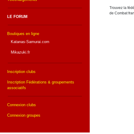
Trouvez la fédé
de Combat fran
LE FORUM
Boutiques en ligne
Katanas-Samurai.com
Mikazuki.fr
Inscription clubs
Inscription Fédérations & groupements
associatifs
Connexion clubs
Connexion groupes