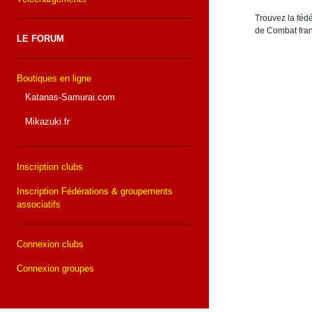
Trouvez la fédé
de Combat fran
LE FORUM
Boutiques en ligne
Katanas-Samurai.com
Mikazuki.fr
Inscription clubs
Inscription Fédérations & groupements
associatifs
Connexion clubs
Connexion groupes