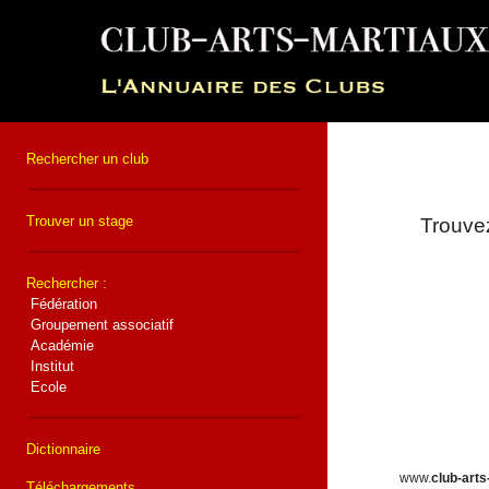
Rechercher un club
Trouver un stage
Trouvez
Rechercher :
Fédération
Groupement associatif
Académie
Institut
Ecole
Dictionnaire
www.
club-arts
Téléchargements