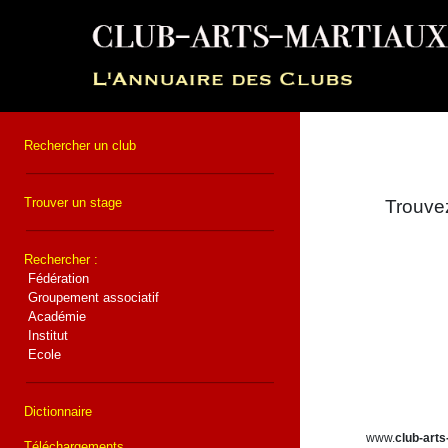
Rechercher un club
Trouver un stage
Trouvez
Rechercher :
Fédération
Groupement associatif
Académie
Institut
Ecole
Dictionnaire
www.
club-arts
Téléchargements