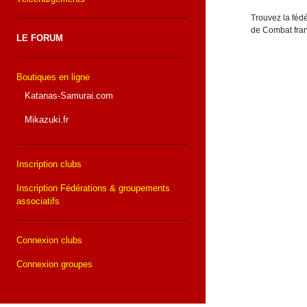
Trouvez la fédé
de Combat fran
LE FORUM
Boutiques en ligne
Katanas-Samurai.com
Mikazuki.fr
Inscription clubs
Inscription Fédérations & groupements
associatifs
Connexion clubs
Connexion groupes