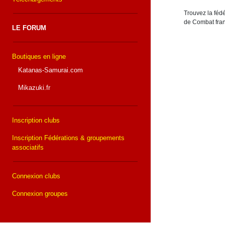
Trouvez la fédé
de Combat fran
LE FORUM
Boutiques en ligne
Katanas-Samurai.com
Mikazuki.fr
Inscription clubs
Inscription Fédérations & groupements
associatifs
Connexion clubs
Connexion groupes