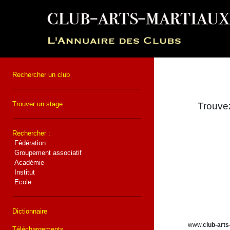
Rechercher un club
Trouver un stage
Trouvez
Rechercher :
Fédération
Groupement associatif
Académie
Institut
Ecole
Dictionnaire
www.
club-arts
Téléchargements