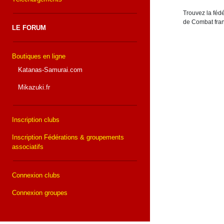
Trouvez la fédé
de Combat fran
LE FORUM
Boutiques en ligne
Katanas-Samurai.com
Mikazuki.fr
Inscription clubs
Inscription Fédérations & groupements
associatifs
Connexion clubs
Connexion groupes