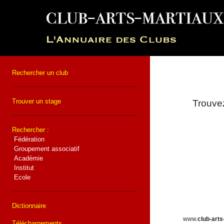
Rechercher un club
Trouver un stage
Trouvez
Rechercher :
Fédération
Groupement associatif
Académie
Institut
Ecole
Dictionnaire
www.
club-arts
Téléchargements