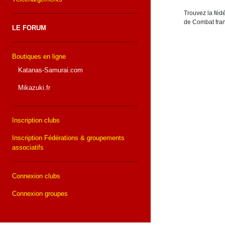
Trouvez la fédé
de Combat fran
LE FORUM
Boutiques en ligne
Katanas-Samurai.com
Mikazuki.fr
Inscription clubs
Inscription Fédérations & groupements
associatifs
Connexion clubs
Connexion groupes