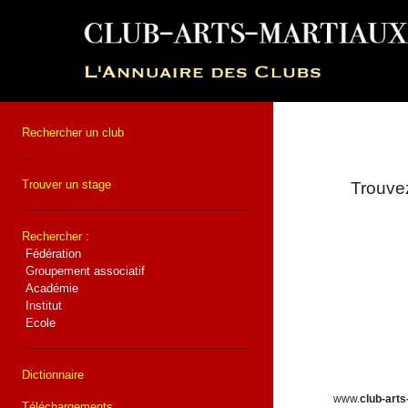
Rechercher un club
Trouver un stage
Trouvez
Rechercher :
Fédération
Groupement associatif
Académie
Institut
Ecole
Dictionnaire
www.
club-arts
Téléchargements