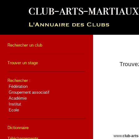
Rechercher un club
Trouver un stage
Trouvez
Rechercher :
Fédération
Groupement associatif
Académie
Institut
Ecole
Dictionnaire
www.
club-arts
Téléchargements