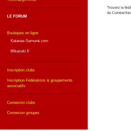
Trouvez la fédé
de Combat fran
LE FORUM
Boutiques en ligne
Katanas-Samurai.com
Mikazuki.fr
Inscription clubs
Inscription Fédérations & groupements
associatifs
Connexion clubs
Connexion groupes