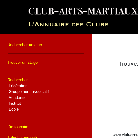
Rechercher un club
Trouver un stage
Trouvez
Rechercher :
Fédération
Groupement associatif
Académie
Institut
Ecole
Dictionnaire
www.
club-arts
Téléchargements