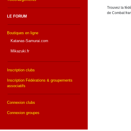
Trouvez la fédé
de Combat fran
LE FORUM
Boutiques en ligne
Katanas-Samurai.com
Mikazuki.fr
Inscription clubs
Inscription Fédérations & groupements
associatifs
Connexion clubs
Connexion groupes