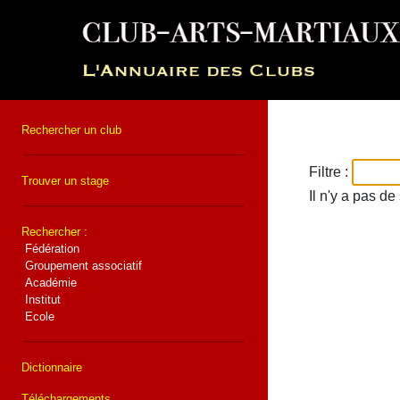
Rechercher un club
Filtre :
Trouver un stage
Il n'y a pas d
Rechercher :
Fédération
Groupement associatif
Académie
Institut
Ecole
Dictionnaire
Téléchargements