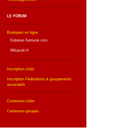
LE FORUM
Boutiques en ligne
Katanas-Samurai.com
Mikazuki.fr
Inscription clubs
Inscription Fédérations & groupements
associatifs
Connexion clubs
Connexion groupes