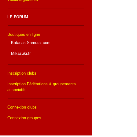
LE FORUM
Boutiques en ligne
Katanas-Samurai.com
Mikazuki.fr
Inscription clubs
Inscription Fédérations & groupements
associatifs
Connexion clubs
Connexion groupes