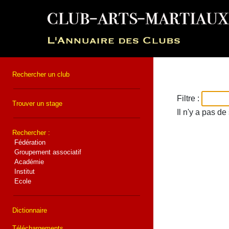
Rechercher un club
Filtre :
Trouver un stage
Il n'y a pas d
Rechercher :
Fédération
Groupement associatif
Académie
Institut
Ecole
Dictionnaire
Téléchargements