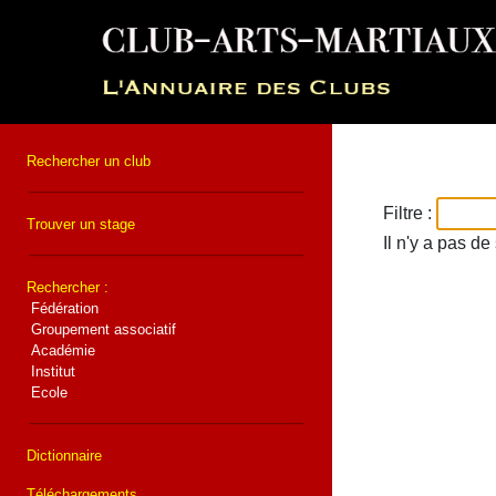
Rechercher un club
Filtre :
Trouver un stage
Il n'y a pas d
Rechercher :
Fédération
Groupement associatif
Académie
Institut
Ecole
Dictionnaire
Téléchargements