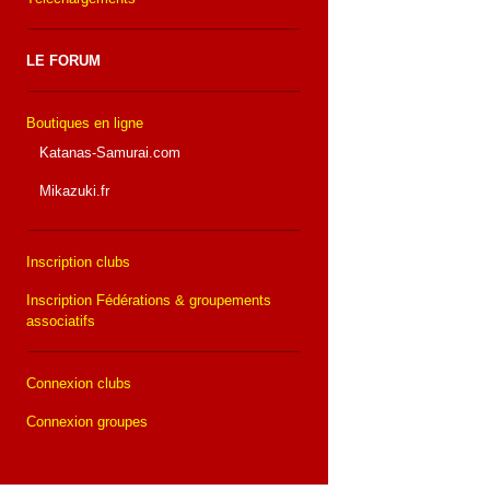
LE FORUM
Boutiques en ligne
Katanas-Samurai.com
Mikazuki.fr
Inscription clubs
Inscription Fédérations & groupements
associatifs
Connexion clubs
Connexion groupes