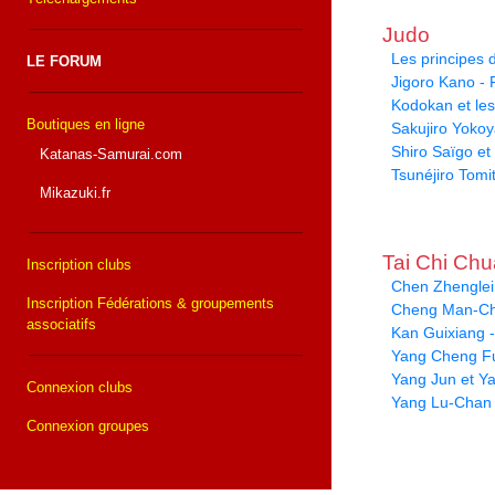
Judo
Les principes
LE FORUM
Jigoro Kano -
Kodokan et le
Boutiques en ligne
Sakujiro Yoko
Shiro Saïgo et 
Katanas-Samurai.com
Tsunéjiro Tomi
Mikazuki.fr
Tai Chi Ch
Inscription clubs
Chen Zhenglei 
Inscription Fédérations & groupements
Cheng Man-Ch
associatifs
Kan Guixiang -
Yang Cheng Fu
Yang Jun et Y
Connexion clubs
Yang Lu-Chan
Connexion groupes