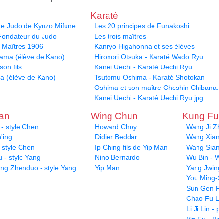
Karaté
 de Judo de Kyuzo Mifune
Les 20 principes de Funakoshi
 Fondateur du Judo
Les trois maîtres
s Maîtres 1906
Kanryo Higahonna et ses élèves
yama (élève de Kano)
Hironori Otsuka - Karaté Wado Ryu
son fils
Kanei Uechi - Karaté Uechi Ryu
ta (élève de Kano)
Tsutomu Oshima - Karaté Shotokan
Oshima et son maître Choshin Chibana.
Kanei Uechi - Karaté Uechi Ryu.jpg
uan
Wing Chun
Kung F
- style Chen
Howard Choy
Wang Ji Z
'ing
Didier Beddar
Wang Xiang
 style Chen
Ip Ching fils de Yip Man
Wang Sian
 - style Yang
Nino Bernardo
Wu Bin - W
ang Zhenduo - style Yang
Yip Man
Yang Jwin
You Ming-
Sun Gen F
Chao Fu L
Li Ji Lin 