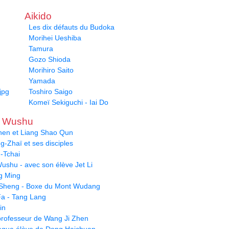
Aikido
Les dix défauts du Budoka
Morihei Ueshiba
Tamura
Gozo Shioda
Morihiro Saito
Yamada
jpg
Toshiro Saigo
Komeï Sekiguchi - Iai Do
u Wushu
hen et Liang Shao Qun
-Zhaï et ses disciples
-Tchai
ushu - avec son élève Jet Li
g Ming
Sheng - Boxe du Mont Wudang
a - Tang Lang
in
- professeur de Wang Ji Zhen