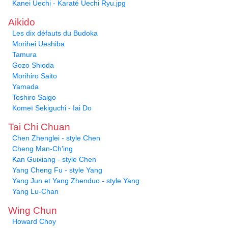
Kanei Uechi - Karaté Uechi Ryu.jpg
Aikido
Les dix défauts du Budoka
Morihei Ueshiba
Tamura
Gozo Shioda
Morihiro Saito
Yamada
Toshiro Saigo
Komeï Sekiguchi - Iai Do
Tai Chi Chuan
Chen Zhenglei - style Chen
Cheng Man-Ch'ing
Kan Guixiang - style Chen
Yang Cheng Fu - style Yang
Yang Jun et Yang Zhenduo - style Yang
Yang Lu-Chan
Wing Chun
Howard Choy