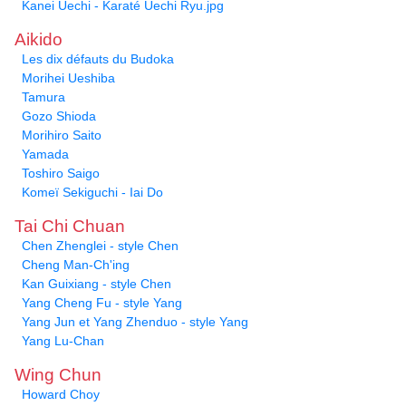
Kanei Uechi - Karaté Uechi Ryu.jpg
Aikido
Les dix défauts du Budoka
Morihei Ueshiba
Tamura
Gozo Shioda
Morihiro Saito
Yamada
Toshiro Saigo
Komeï Sekiguchi - Iai Do
Tai Chi Chuan
Chen Zhenglei - style Chen
Cheng Man-Ch'ing
Kan Guixiang - style Chen
Yang Cheng Fu - style Yang
Yang Jun et Yang Zhenduo - style Yang
Yang Lu-Chan
Wing Chun
Howard Choy