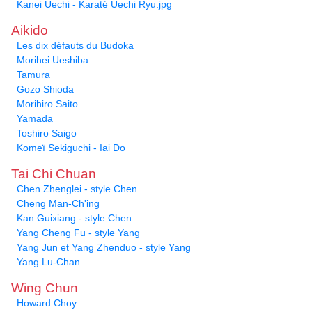
Kanei Uechi - Karaté Uechi Ryu.jpg
Aikido
Les dix défauts du Budoka
Morihei Ueshiba
Tamura
Gozo Shioda
Morihiro Saito
Yamada
Toshiro Saigo
Komeï Sekiguchi - Iai Do
Tai Chi Chuan
Chen Zhenglei - style Chen
Cheng Man-Ch'ing
Kan Guixiang - style Chen
Yang Cheng Fu - style Yang
Yang Jun et Yang Zhenduo - style Yang
Yang Lu-Chan
Wing Chun
Howard Choy