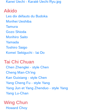
Kanei Uechi - Karaté Uechi Ryu.jpg
Aikido
Les dix défauts du Budoka
Morihei Ueshiba
Tamura
Gozo Shioda
Morihiro Saito
Yamada
Toshiro Saigo
Komeï Sekiguchi - Iai Do
Tai Chi Chuan
Chen Zhenglei - style Chen
Cheng Man-Ch'ing
Kan Guixiang - style Chen
Yang Cheng Fu - style Yang
Yang Jun et Yang Zhenduo - style Yang
Yang Lu-Chan
Wing Chun
Howard Choy