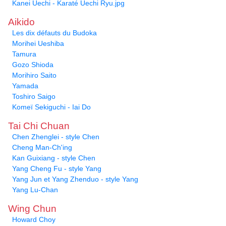
Kanei Uechi - Karaté Uechi Ryu.jpg
Aikido
Les dix défauts du Budoka
Morihei Ueshiba
Tamura
Gozo Shioda
Morihiro Saito
Yamada
Toshiro Saigo
Komeï Sekiguchi - Iai Do
Tai Chi Chuan
Chen Zhenglei - style Chen
Cheng Man-Ch'ing
Kan Guixiang - style Chen
Yang Cheng Fu - style Yang
Yang Jun et Yang Zhenduo - style Yang
Yang Lu-Chan
Wing Chun
Howard Choy