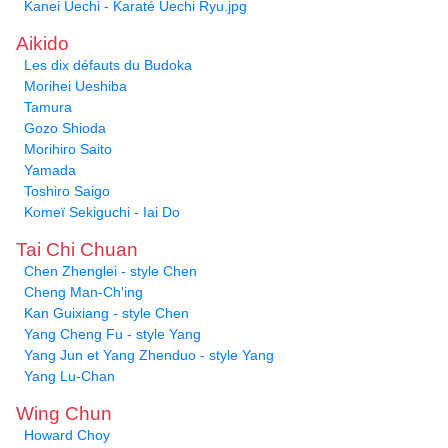
Kanei Uechi - Karaté Uechi Ryu.jpg
Aikido
Les dix défauts du Budoka
Morihei Ueshiba
Tamura
Gozo Shioda
Morihiro Saito
Yamada
Toshiro Saigo
Komeï Sekiguchi - Iai Do
Tai Chi Chuan
Chen Zhenglei - style Chen
Cheng Man-Ch'ing
Kan Guixiang - style Chen
Yang Cheng Fu - style Yang
Yang Jun et Yang Zhenduo - style Yang
Yang Lu-Chan
Wing Chun
Howard Choy