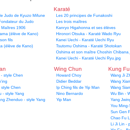
Karaté
 de Judo de Kyuzo Mifune
Les 20 principes de Funakoshi
 Fondateur du Judo
Les trois maîtres
s Maîtres 1906
Kanryo Higahonna et ses élèves
yama (élève de Kano)
Hironori Otsuka - Karaté Wado Ryu
son fils
Kanei Uechi - Karaté Uechi Ryu
ta (élève de Kano)
Tsutomu Oshima - Karaté Shotokan
Oshima et son maître Choshin Chibana.
Kanei Uechi - Karaté Uechi Ryu.jpg
uan
Wing Chun
Kung F
- style Chen
Howard Choy
Wang Ji Z
'ing
Didier Beddar
Wang Xiang
 style Chen
Ip Ching fils de Yip Man
Wang Sian
 - style Yang
Nino Bernardo
Wu Bin - W
ang Zhenduo - style Yang
Yip Man
Yang Jwin
You Ming-
Sun Gen F
Chao Fu L
Li Ji Lin 