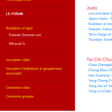
Judo
Les principes
LE FORUM
Jigoro Kano -
Kodokan et le
Boutiques en ligne
Sakujiro Yoko
Shiro Saïgo et 
Katanas-Samurai.com
Tsunéjiro Tomi
Mikazuki.fr
Tai Chi Ch
Inscription clubs
Chen Zhenglei 
Inscription Fédérations & groupements
Cheng Man-Ch
associatifs
Kan Guixiang -
Yang Cheng Fu
Yang Jun et Y
Connexion clubs
Yang Lu-Chan
Connexion groupes