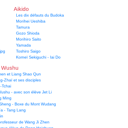
Aikido
Les dix défauts du Budoka
Morihei Ueshiba
Tamura
Gozo Shioda
Morihiro Saito
Yamada
jpg
Toshiro Saigo
Komeï Sekiguchi - Iai Do
u Wushu
hen et Liang Shao Qun
-Zhaï et ses disciples
-Tchai
ushu - avec son élève Jet Li
g Ming
Sheng - Boxe du Mont Wudang
a - Tang Lang
in
- professeur de Wang Ji Zhen