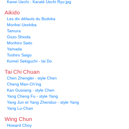
Kanei Uechi - Karaté Uechi Ryu.jpg
Aikido
Les dix défauts du Budoka
Morihei Ueshiba
Tamura
Gozo Shioda
Morihiro Saito
Yamada
Toshiro Saigo
Komeï Sekiguchi - Iai Do
Tai Chi Chuan
Chen Zhenglei - style Chen
Cheng Man-Ch'ing
Kan Guixiang - style Chen
Yang Cheng Fu - style Yang
Yang Jun et Yang Zhenduo - style Yang
Yang Lu-Chan
Wing Chun
Howard Choy