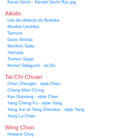
Kanei Uechi - Karaté Uechi Ryu.jpg
Aikido
Les dix défauts du Budoka
Morihei Ueshiba
Tamura
Gozo Shioda
Morihiro Saito
Yamada
Toshiro Saigo
Komeï Sekiguchi - Iai Do
Tai Chi Chuan
Chen Zhenglei - style Chen
Cheng Man-Ch'ing
Kan Guixiang - style Chen
Yang Cheng Fu - style Yang
Yang Jun et Yang Zhenduo - style Yang
Yang Lu-Chan
Wing Chun
Howard Choy