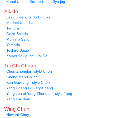
Kanei Uechi - Karaté Uechi Ryu.jpg
Aikido
Les dix défauts du Budoka
Morihei Ueshiba
Tamura
Gozo Shioda
Morihiro Saito
Yamada
Toshiro Saigo
Komeï Sekiguchi - Iai Do
Tai Chi Chuan
Chen Zhenglei - style Chen
Cheng Man-Ch'ing
Kan Guixiang - style Chen
Yang Cheng Fu - style Yang
Yang Jun et Yang Zhenduo - style Yang
Yang Lu-Chan
Wing Chun
Howard Choy