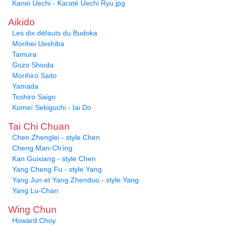
Kanei Uechi - Karaté Uechi Ryu.jpg
Aikido
Les dix défauts du Budoka
Morihei Ueshiba
Tamura
Gozo Shioda
Morihiro Saito
Yamada
Toshiro Saigo
Komeï Sekiguchi - Iai Do
Tai Chi Chuan
Chen Zhenglei - style Chen
Cheng Man-Ch'ing
Kan Guixiang - style Chen
Yang Cheng Fu - style Yang
Yang Jun et Yang Zhenduo - style Yang
Yang Lu-Chan
Wing Chun
Howard Choy