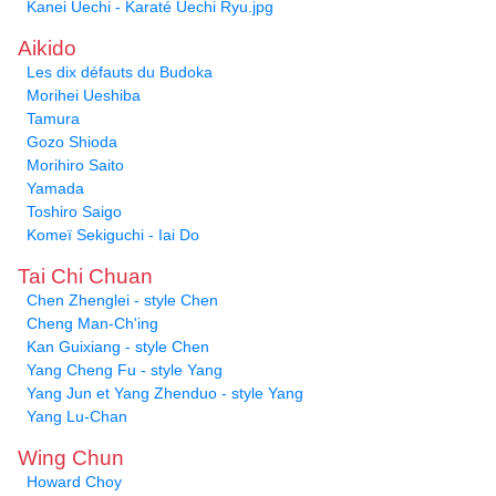
Kanei Uechi - Karaté Uechi Ryu.jpg
Aikido
Les dix défauts du Budoka
Morihei Ueshiba
Tamura
Gozo Shioda
Morihiro Saito
Yamada
Toshiro Saigo
Komeï Sekiguchi - Iai Do
Tai Chi Chuan
Chen Zhenglei - style Chen
Cheng Man-Ch'ing
Kan Guixiang - style Chen
Yang Cheng Fu - style Yang
Yang Jun et Yang Zhenduo - style Yang
Yang Lu-Chan
Wing Chun
Howard Choy