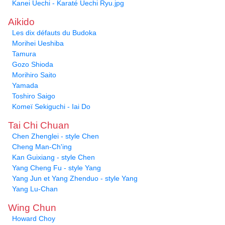
Kanei Uechi - Karaté Uechi Ryu.jpg
Aikido
Les dix défauts du Budoka
Morihei Ueshiba
Tamura
Gozo Shioda
Morihiro Saito
Yamada
Toshiro Saigo
Komeï Sekiguchi - Iai Do
Tai Chi Chuan
Chen Zhenglei - style Chen
Cheng Man-Ch'ing
Kan Guixiang - style Chen
Yang Cheng Fu - style Yang
Yang Jun et Yang Zhenduo - style Yang
Yang Lu-Chan
Wing Chun
Howard Choy